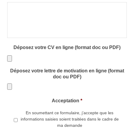
Déposez votre CV en ligne (format doc ou PDF)
Types
Déposez votre lettre de motivation en ligne (format
de
doc ou PDF)
fichiers
acceptés
Types
Acceptation
*
:
de
doc,
En soumettant ce formulaire, j’accepte que les
fichiers
informations saisies soient traitées dans le cadre de
pdf.
acceptés
ma demande
: