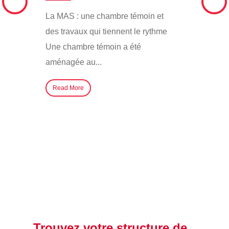
By CHS
/ 
La MAS : une chambre témoin et
Invitati
des travaux qui tiennent le rythme
 la
proches 
Une chambre témoin a été
en
pour un
aménagée au...
2eme
particip
Read More
me
vécu émo
Read M
Trouvez votre structure de