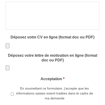
Déposez votre CV en ligne (format doc ou PDF)
Types
Déposez votre lettre de motivation en ligne (format
de
doc ou PDF)
fichiers
acceptés
Types
Acceptation
*
:
de
doc,
En soumettant ce formulaire, j’accepte que les
fichiers
informations saisies soient traitées dans le cadre de
pdf.
acceptés
ma demande
: